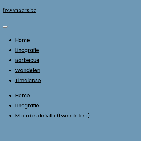
Skip
frevanoers.be
to
content
Home
Linografie
Barbecue
Wandelen
Timelapse
Home
Linografie
Moord in de Villa (tweede lino)