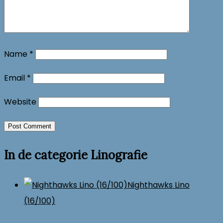
Name
*
Email
*
Website
In de categorie Linografie
Nighthawks Lino
(16/100)