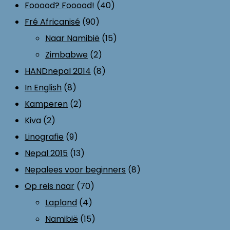
Fooood? Fooood!
(40)
Fré Africanisé
(90)
Naar Namibië
(15)
Zimbabwe
(2)
HANDnepal 2014
(8)
In English
(8)
Kamperen
(2)
Kiva
(2)
Linografie
(9)
Nepal 2015
(13)
Nepalees voor beginners
(8)
Op reis naar
(70)
Lapland
(4)
Namibië
(15)