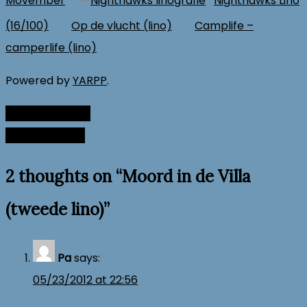
Movember
Nighthawks Lino
(16/100)
Op de vlucht (lino)
Camplife –
camperlife (lino)
Powered by
YARPP
.
Koken op kamp
Post
Slacklining pt.2
navigation
2 thoughts on “
Moord in de Villa
(tweede lino)
”
Pa
says:
05/23/2012 at 22:56