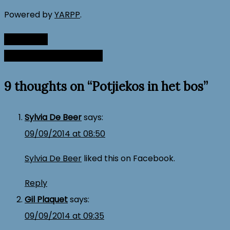
Powered by
YARPP
.
Halfvasten
Post
In november naar Nepal
navigation
9 thoughts on “
Potjiekos in het bos
”
Sylvia De Beer
says:
09/09/2014 at 08:50
Sylvia De Beer
liked this on Facebook.
Reply
Gil Plaquet
says:
09/09/2014 at 09:35