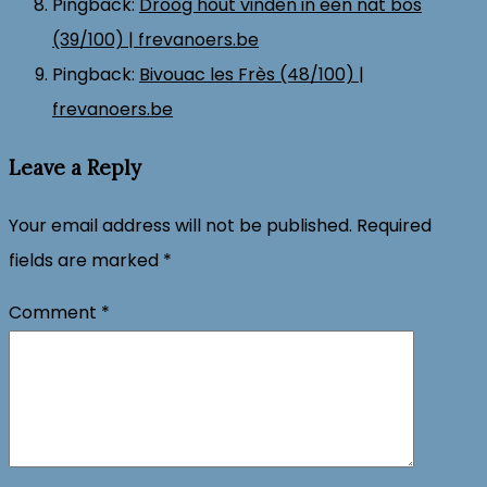
Pingback:
Droog hout vinden in een nat bos
(39/100) | frevanoers.be
Pingback:
Bivouac les Frès (48/100) |
frevanoers.be
Leave a Reply
Your email address will not be published.
Required
fields are marked
*
Comment
*