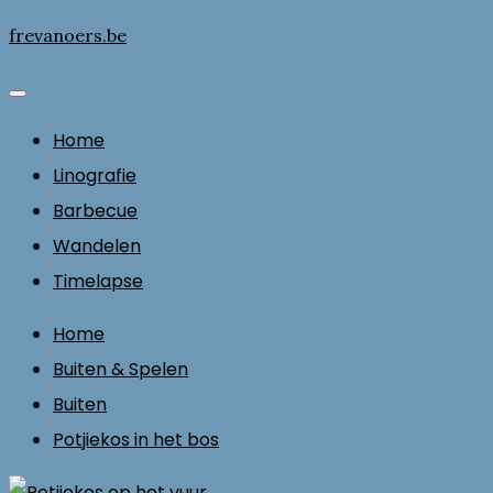
Skip
frevanoers.be
to
content
Home
Linografie
Barbecue
Wandelen
Timelapse
Home
Buiten & Spelen
Buiten
Potjiekos in het bos